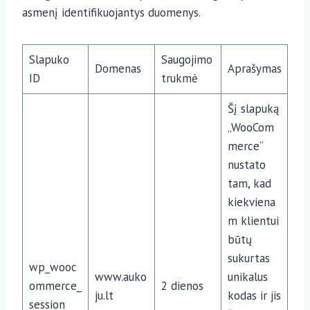
asmenį identifikuojantys duomenys.
Slapuko
Saugojimo
Domenas
Aprašymas
ID
trukmė
Šį slapuką
„WooCom
merce“
nustato
tam, kad
kiekviena
m klientui
būtų
sukurtas
wp_wooc
www.auko
unikalus
ommerce_
2 dienos
ju.lt
kodas ir jis
session