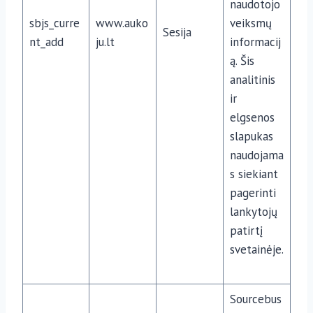
naudotojo
sbjs_curre
www.auko
veiksmų
Sesija
nt_add
ju.lt
informacij
ą. Šis
analitinis
ir
elgsenos
slapukas
naudojama
s siekiant
pagerinti
lankytojų
patirtį
svetainėje.
Sourcebus