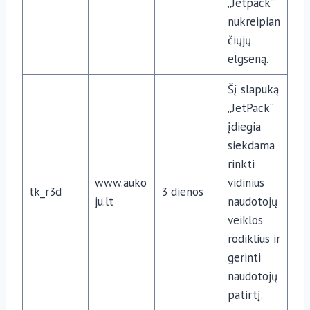
„Jetpack“
nukreipian
čiųjų
elgseną.
Šį slapuką
„JetPack“
įdiegia
siekdama
rinkti
www.auko
vidinius
tk_r3d
3 dienos
ju.lt
naudotojų
veiklos
rodiklius ir
gerinti
naudotojų
patirtį.