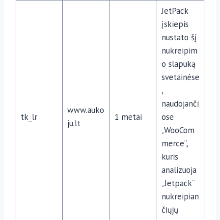
JetPack
įskiepis
nustato šį
nukreipim
o slapuką
svetainėse
,
naudojanči
www.auko
tk_lr
1 metai
ose
ju.lt
„WooCom
merce“,
kuris
analizuoja
„Jetpack“
nukreipian
čiųjų