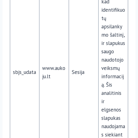
kad
identifikuo
tų
apsilanky
mo šaltinį,
ir slapukus
saugo
naudotojo
www.auko
veiksmų
sbjs_udata
Sesija
ju.lt
informacij
ą. Šis
analitinis
ir
elgsenos
slapukas
naudojama
s siekiant