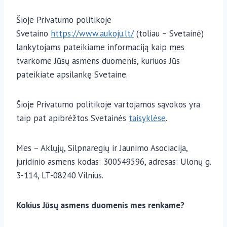
Šioje Privatumo politikoje
Svetaino
https://www.aukoju.lt/
(toliau – Svetainė)
lankytojams pateikiame informaciją kaip mes
tvarkome Jūsų asmens duomenis, kuriuos Jūs
pateikiate apsilankę Svetaine.
Šioje Privatumo politikoje vartojamos sąvokos yra
taip pat apibrėžtos Svetainės
taisyklėse
.
Mes – Aklųjų, Silpnaregių ir Jaunimo Asociacija,
juridinio asmens kodas: 300549596, adresas: Ulonų g.
3-114, LT-08240 Vilnius.
Kokius Jūsų asmens duomenis mes renkame?