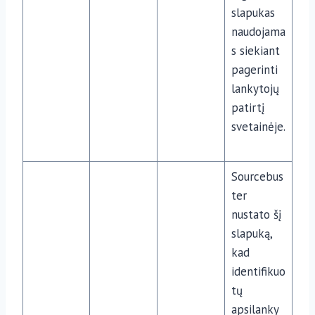
slapukas
naudojama
s siekiant
pagerinti
lankytojų
patirtį
svetainėje.
Sourcebus
ter
nustato šį
slapuką,
kad
identifikuo
tų
apsilanky