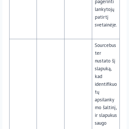
pagerinti
lankytojų
patirtį
svetainėje.
Sourcebus
ter
nustato šį
slapuką,
kad
identifikuo
tų
apsilanky
mo šaltinį,
ir slapukus
saugo