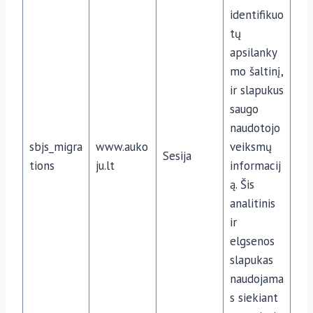
identifikuo
tų
apsilanky
mo šaltinį,
ir slapukus
saugo
naudotojo
sbjs_migra
www.auko
veiksmų
Sesija
tions
ju.lt
informacij
ą. Šis
analitinis
ir
elgsenos
slapukas
naudojama
s siekiant