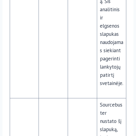
ą. Šis
analitinis
ir
elgsenos
slapukas
naudojama
s siekiant
pagerinti
lankytojų
patirtį
svetainėje.
Sourcebus
ter
nustato šį
slapuką,