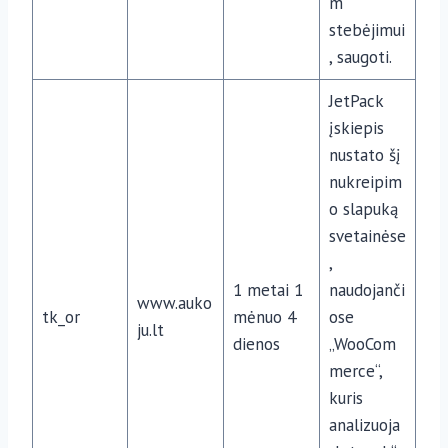
m
stebėjimui
, saugoti.
JetPack
įskiepis
nustato šį
nukreipim
o slapuką
svetainėse
,
1 metai 1
naudojanči
www.auko
tk_or
mėnuo 4
ose
ju.lt
dienos
„WooCom
merce“,
kuris
analizuoja