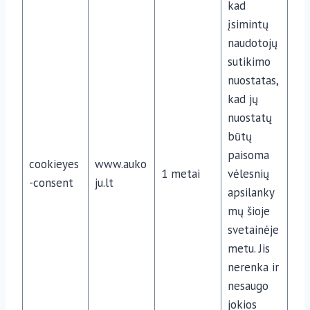
kad
įsimintų
naudotojų
sutikimo
nuostatas,
kad jų
nuostatų
būtų
paisoma
cookieyes
www.auko
1 metai
vėlesnių
-consent
ju.lt
apsilanky
mų šioje
svetainėje
metu. Jis
nerenka ir
nesaugo
jokios