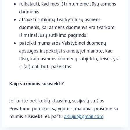
reikalauti, kad mes ištrintumėme Jūsų asmens
duomenis
atšaukti sutikimą tvarkyti Jūsų asmens
duomenis, kai asmens duomenys yra tvarkomi
išimtinai Jūsų sutikimo pagrindu;
pateikti mums arba Valstybinei duomenų
apsaugos inspekcijai skundą, jei manote, kad
Jūsų, kaip asmens duomenų subjekto, teisės yra
ir (ar) gali būti pažeistos.
Kaip su mumis susisiekti?
Jei turite bet kokių klausimų, susijusių su šios
Privatumo politikos sąlygomis, maloniai prašome su
mumis susisiekti el. paštu
akluju@gmail.com
.