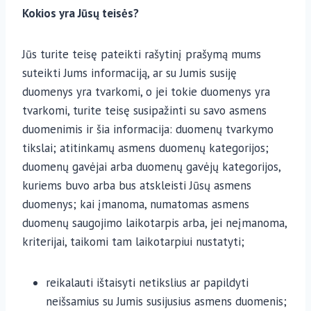
Kokios yra Jūsų teisės?
Jūs turite teisę pateikti rašytinį prašymą mums
suteikti Jums informaciją, ar su Jumis susiję
duomenys yra tvarkomi, o jei tokie duomenys yra
tvarkomi, turite teisę susipažinti su savo asmens
duomenimis ir šia informacija: duomenų tvarkymo
tikslai; atitinkamų asmens duomenų kategorijos;
duomenų gavėjai arba duomenų gavėjų kategorijos,
kuriems buvo arba bus atskleisti Jūsų asmens
duomenys; kai įmanoma, numatomas asmens
duomenų saugojimo laikotarpis arba, jei neįmanoma,
kriterijai, taikomi tam laikotarpiui nustatyti;
reikalauti ištaisyti netikslius ar papildyti
neišsamius su Jumis susijusius asmens duomenis;