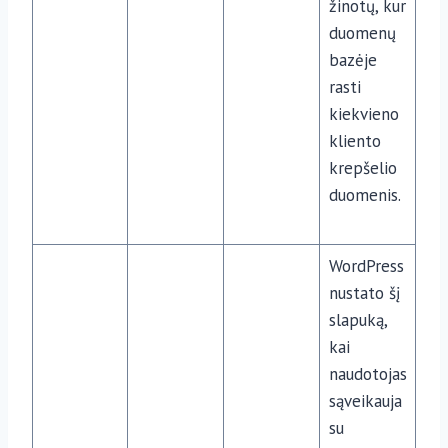
žinotų, kur
duomenų
bazėje
rasti
kiekvieno
kliento
krepšelio
duomenis.
WordPress
nustato šį
slapuką,
kai
naudotojas
sąveikauja
su