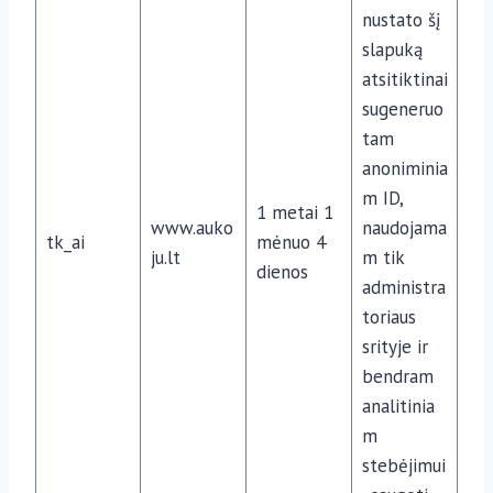
nustato šį
slapuką
atsitiktinai
sugeneruo
tam
anoniminia
m ID,
1 metai 1
www.auko
naudojama
tk_ai
mėnuo 4
ju.lt
m tik
dienos
administra
toriaus
srityje ir
bendram
analitinia
m
stebėjimui