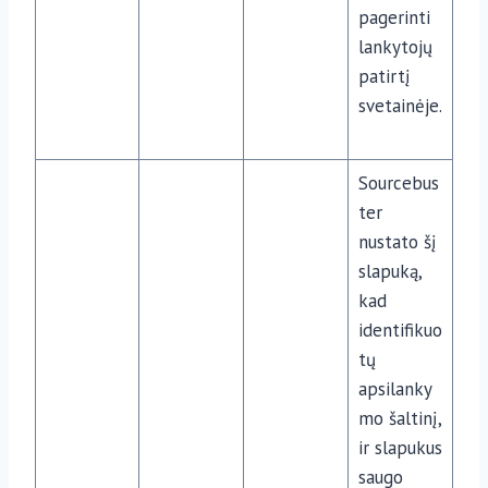
pagerinti
lankytojų
patirtį
svetainėje.
Sourcebus
ter
nustato šį
slapuką,
kad
identifikuo
tų
apsilanky
mo šaltinį,
ir slapukus
saugo