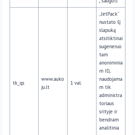
, saugoti.
„JetPack“
nustato šį
slapuką
atsitiktinai
sugeneruo
tam
anoniminia
m ID,
www.auko
naudojama
tk_qs
1 val.
ju.lt
m tik
administra
toriaus
srityje ir
bendram
analitinia