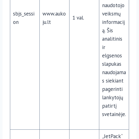
naudotojo
sbjs_sessi
www.auko
veiksmų
1 val.
on
ju.lt
informacij
ą. Šis
analitinis
ir
elgsenos
slapukas
naudojama
s siekiant
pagerinti
lankytojų
patirtį
svetainėje.
„JetPack“