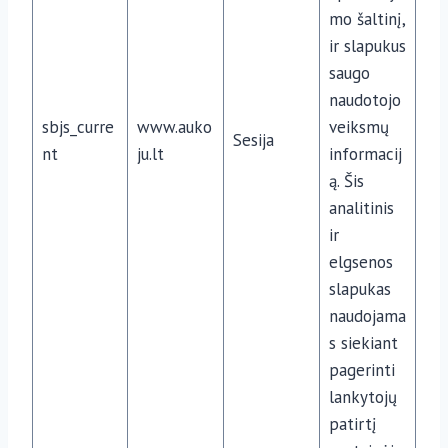
mo šaltinį,
ir slapukus
saugo
naudotojo
sbjs_curre
www.auko
veiksmų
Sesija
nt
ju.lt
informacij
ą. Šis
analitinis
ir
elgsenos
slapukas
naudojama
s siekiant
pagerinti
lankytojų
patirtį