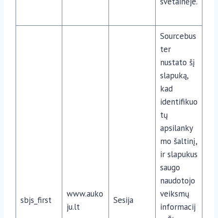
svetainėje.
Sourcebus
ter
nustato šį
slapuką,
kad
identifikuo
tų
apsilanky
mo šaltinį,
ir slapukus
saugo
naudotojo
www.auko
veiksmų
sbjs_first
Sesija
ju.lt
informacij