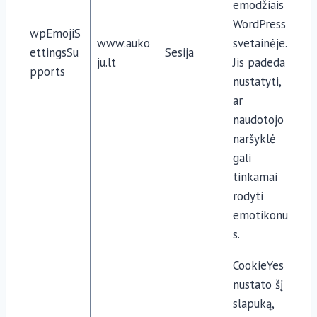
emodžiais
WordPress
wpEmojiS
www.auko
svetainėje.
ettingsSu
Sesija
ju.lt
Jis padeda
pports
nustatyti,
ar
naudotojo
naršyklė
gali
tinkamai
rodyti
emotikonu
s.
CookieYes
nustato šį
slapuką,