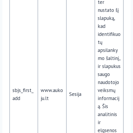
ter
nustato šį
slapuką,
kad
identifikuo
tų
apsilanky
mo šaltinį,
ir slapukus
saugo
naudotojo
sbjs_first_
www.auko
veiksmų
Sesija
add
ju.lt
informacij
ą. Šis
analitinis
ir
elgsenos