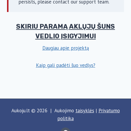
persists, please contact our support team.
SKIRIU PARAMĄ AKLŲJŲ ŠUNS
VEDLIO ĮSIGYJIMUI
Daugiau apie projektą
Kaip gali padėti šuo vedlys?
Aukoju.lt © 2026 | Aukojimo
taisyklės
|
Privatumo
politika