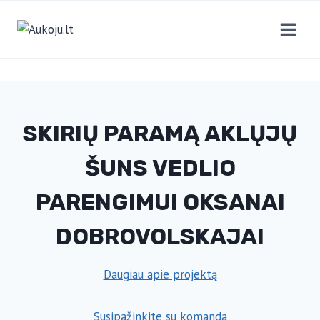
Skip
to
content
SKIRIŲ PARAMĄ AKLŲJŲ
ŠUNS VEDLIO
PARENGIMUI OKSANAI
DOBROVOLSKAJAI
Daugiau apie projektą
Susipažinkite su komanda