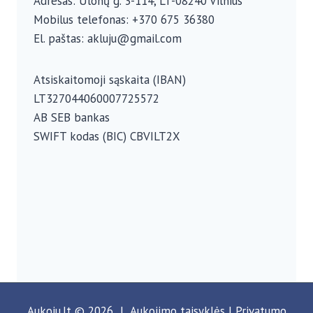
Adresas: Ulonų g. 3-114, LT-08240 Vilnius
Mobilus telefonas: +370 675 36380
El. paštas: akluju@gmail.com
Atsiskaitomoji sąskaita (IBAN)
LT327044060007725572
AB SEB bankas
SWIFT kodas (BIC) CBVILT2X
Aukoju.lt © 2026 | Aukojimo
taisyklės
|
Privatumo