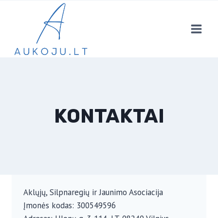
Skip
to
content
KONTAKTAI
Aklųjų, Silpnaregių ir Jaunimo Asociacija
Įmonės kodas: 300549596