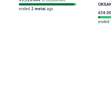
OKSA
ended
2 metai
ago
638.0
ended