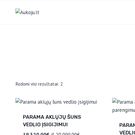
Skip
to
content
Rodomi visi rezultatai: 2
PARAMA AKLŲJŲ ŠUNS
VEDLIO ĮSIGIJIMUI
PARA
VEDLI
19,320.00€
iš
20,000.00€